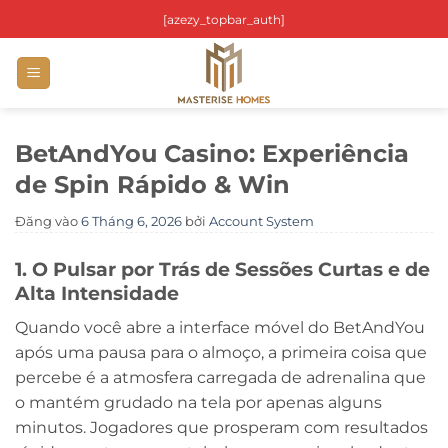
Bỏ
[azezy_topbar_auth]
qua
nội
dung
BetAndYou Casino: Experiência
de Spin Rápido & Win
Đăng vào
6 Tháng 6, 2026
bởi
Account System
1. O Pulsar por Trás de Sessões Curtas e de
Alta Intensidade
Quando você abre a interface móvel do BetAndYou
após uma pausa para o almoço, a primeira coisa que
percebe é a atmosfera carregada de adrenalina que
o mantém grudado na tela por apenas alguns
minutos. Jogadores que prosperam com resultados