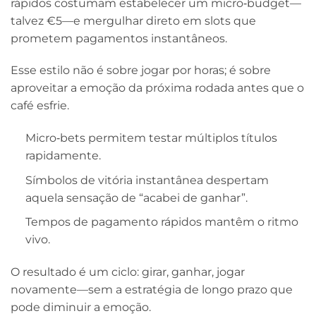
rápidos costumam estabelecer um micro‑budget—
talvez €5—e mergulhar direto em slots que
prometem pagamentos instantâneos.
Esse estilo não é sobre jogar por horas; é sobre
aproveitar a emoção da próxima rodada antes que o
café esfrie.
Micro‑bets permitem testar múltiplos títulos
rapidamente.
Símbolos de vitória instantânea despertam
aquela sensação de “acabei de ganhar”.
Tempos de pagamento rápidos mantêm o ritmo
vivo.
O resultado é um ciclo: girar, ganhar, jogar
novamente—sem a estratégia de longo prazo que
pode diminuir a emoção.