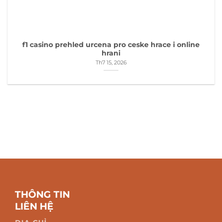
f1 casino prehled urcena pro ceske hrace i online
hrani
Th7 15, 2026
THÔNG TIN
LIÊN HỆ