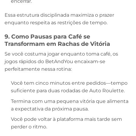
encerrar.
Essa estrutura disciplinada maximiza o prazer
enquanto respeita as restrições de tempo.
9. Como Pausas para Café se
Transformam em Rachas de Vitória
Se você costuma jogar enquanto toma café, os
jogos rápidos do BetAndYou encaixam-se
perfeitamente nessa rotina:
Você tem cinco minutos entre pedidos—tempo
suficiente para duas rodadas de Auto Roulette.
Termina com uma pequena vitória que alimenta
a expectativa da próxima pausa.
Você pode voltar à plataforma mais tarde sem
perder o ritmo.