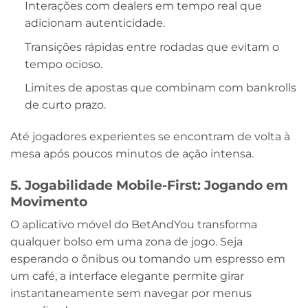
Interações com dealers em tempo real que
adicionam autenticidade.
Transições rápidas entre rodadas que evitam o
tempo ocioso.
Limites de apostas que combinam com bankrolls
de curto prazo.
Até jogadores experientes se encontram de volta à
mesa após poucos minutos de ação intensa.
5. Jogabilidade Mobile-First: Jogando em
Movimento
O aplicativo móvel do BetAndYou transforma
qualquer bolso em uma zona de jogo. Seja
esperando o ônibus ou tomando um espresso em
um café, a interface elegante permite girar
instantaneamente sem navegar por menus