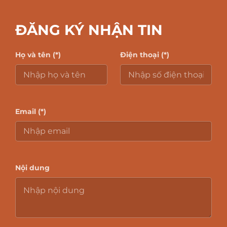
ĐĂNG KÝ NHẬN TIN
Họ và tên (*)
Điện thoại (*)
Email (*)
Nội dung