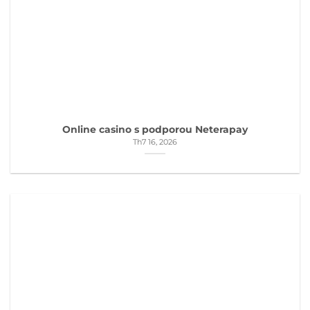
Online casino s podporou Neterapay
Th7 16, 2026