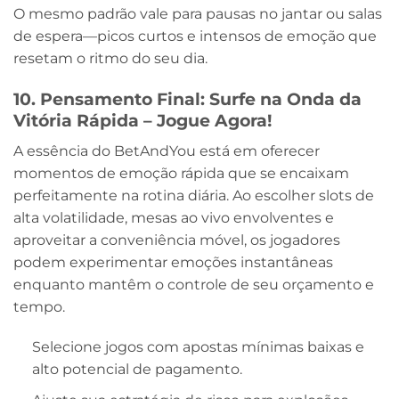
O mesmo padrão vale para pausas no jantar ou salas
de espera—picos curtos e intensos de emoção que
resetam o ritmo do seu dia.
10. Pensamento Final: Surfe na Onda da
Vitória Rápida – Jogue Agora!
A essência do BetAndYou está em oferecer
momentos de emoção rápida que se encaixam
perfeitamente na rotina diária. Ao escolher slots de
alta volatilidade, mesas ao vivo envolventes e
aproveitar a conveniência móvel, os jogadores
podem experimentar emoções instantâneas
enquanto mantêm o controle de seu orçamento e
tempo.
Selecione jogos com apostas mínimas baixas e
alto potencial de pagamento.