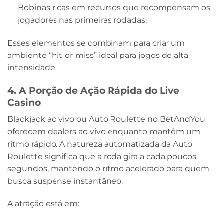
Bobinas ricas em recursos que recompensam os
jogadores nas primeiras rodadas.
Esses elementos se combinam para criar um
ambiente “hit‑or‑miss” ideal para jogos de alta
intensidade.
4. A Porção de Ação Rápida do Live
Casino
Blackjack ao vivo ou Auto Roulette no BetAndYou
oferecem dealers ao vivo enquanto mantêm um
ritmo rápido. A natureza automatizada da Auto
Roulette significa que a roda gira a cada poucos
segundos, mantendo o ritmo acelerado para quem
busca suspense instantâneo.
A atração está em: