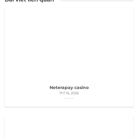
Neterapay casino
Th7 16, 2026